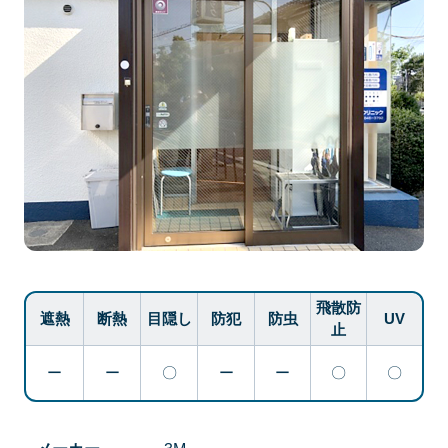
事業概要
飛散防
遮熱
断熱
目隠し
防犯
防虫
UV
止
ー
ー
〇
ー
ー
〇
〇