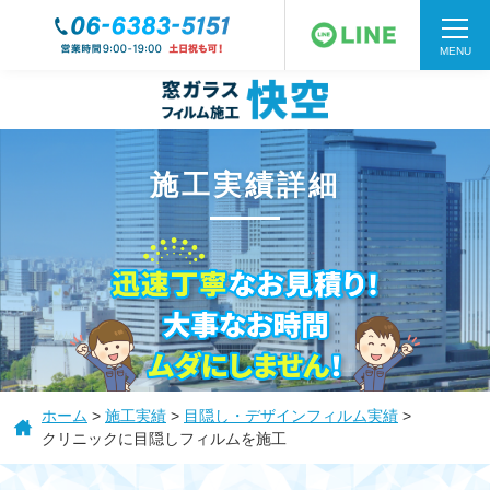
MENU
施工実績詳細
HOME
窓フィルムの種類
ホーム
>
施工実績
>
目隠し・デザインフィルム実績
>
クリニックに目隠しフィルムを施工