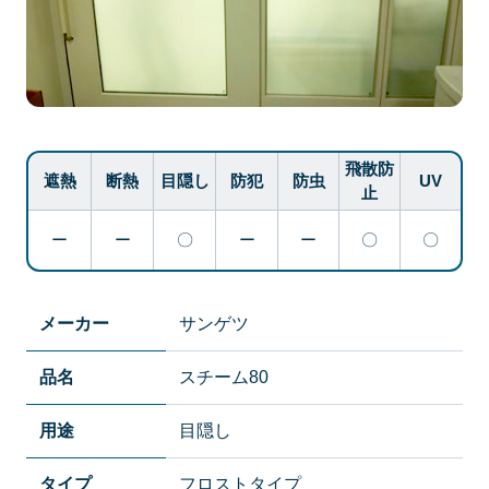
飛散防
遮熱
断熱
目隠し
防犯
防虫
UV
止
ー
ー
〇
ー
ー
〇
〇
メーカー
サンゲツ
品名
スチーム80
用途
目隠し
タイプ
フロストタイプ