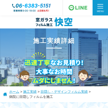
MENU
施工実績詳細
HOME
窓フィルムの種類
ホーム
>
施工実績
>
目隠し・デザインフィルム実績
>
病院に目隠しフィルムを施工