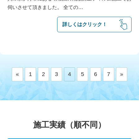
伺いさせて頂きました。 全ての…
詳しくはクリック！
投
«
1
2
3
4
5
6
7
»
稿
の
ペ
ー
ジ
送
り
施工実績（順不同）